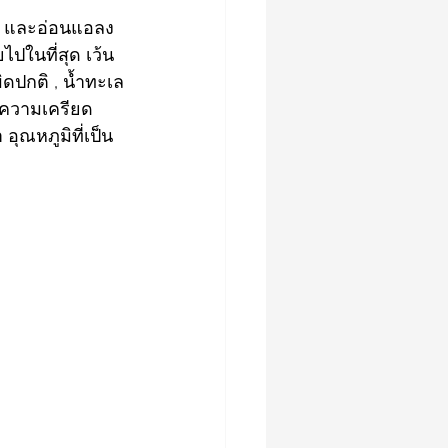
ปในที่สุด เว้น
ิดปกติ , น้ำทะเล
ดความเครียด 
ุณหภูมิที่เป็น