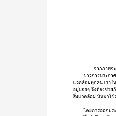
		จากภาพจะ
	ข่าวการประกาศครั้งนี้ของกรมอุทยาน นับเป็นสัญญานที่ดี และเป็นข่าวดีสำหรับนักอนุรักษ์สิ่ง
แวดล้อมทุกคน เราใน
อยู่บ่อยๆ จึงต้องช่ว
สิ่งแวดล้อม หันมาใช
	โดยการออกประกาศครั้งนี้ ถือเป็นการห้ามอย่างจริงจังที่มีโทษหากไม่ปฏิบัติตาม โดยระบุว่า