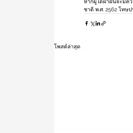
หากผู้ใดฝ่าฝืนจะมี
ชาติ พ.ศ. 2562 โทษป
โพสต์ล่าสุด