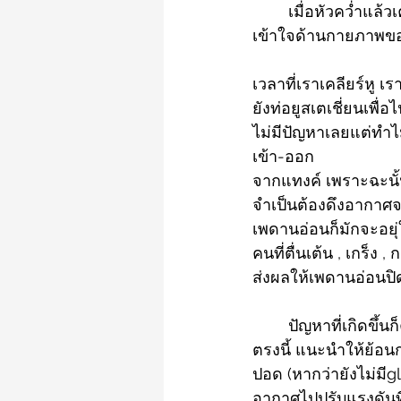
เมื่อหัวคว่ำแล้
เข้าใจด้านกายภาพข
เวลาที่เราเคลียร์หู 
ยังท่อยูสเตเชี่ยนเพื
ไม่มีปัญหาเลยแต่ทำ
เข้า-ออก 
จากแทงค์ เพราะฉะนั้
จำเป็นต้องดึงอากาศจา
เพดานอ่อนก็มักจะอยุ่
คนที่ตื่นเต้น , เกร็
ส่งผลให้เพดานอ่อนปิด
ปัญหาที่เกิดขึ้น
ตรงนี้ แนะนำให้ย้อนก
ปอด (หากว่ายังไม่มีg
อากาศไปปรับแรงดันที่ช