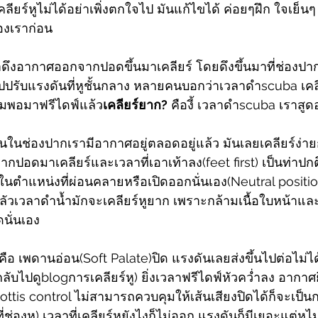
วเคลียร์หูไม่ได้อย่าเพิ่งตกใจไป มันแก้ไขได้ ค่อยๆฝึก ใจเย
องเราก่อน
เราดึงอากาศออกจากปอดขึ้นมาเคลียร์ โดยดึงขึ้นมาที่ช่องปา
่อไปปรับแรงดันที่หูชั้นกลาง หลายคนบอกว่าเวลาดำscuba เคล
ไมพอมาฟรีไดฟ์แล้ว
เคลียร์ยาก?
 คืองี้ เวลาดำscuba เราส
นในช่องปากเรามีอากาศอยู่ตลอดอยู่แล้ว มันเลยเคลียร์ง่าย
กปอดมาเคลียร์และเวลาที่เอาเท้าลง(feet first) เป็นท่าปก
ในตำแหน่งที่ผ่อนคลายหรือเปิดออกนั่นเอง(Neutral positio
ง , กลัวเวลาดำน้ำมักจะเคลียร์หูยาก เพราะกล้ามเนื้อใบหน้า
นั่นเอง
ก็คือ เพดานอ่อน(Soft Palate)ปิด แรงดันเลยส่งขึ้นไปต่อไม่ได
ลับไปดูblogการเคลียร์หู) ยิ่งเวลาฟรีไดฟ์หัวคว่ำลง อากาศยิ
lottis control ไม่สามารถควบคุมให้เส้นเสียงปิดได้ก็จะเป็น
่องหู) เวลาที่เคลียร์หูยังไงก็ไม่ออก แรงดันก็มีเยอะแต่หูไม