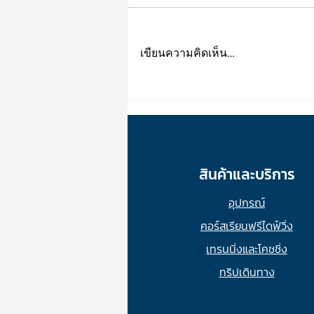
เขียนความคิดเห็น…
3.3 นี้ BUY 1, GET 1 FREE!
สินค้าและบริการ
อุปกรณ์
คอร์สเรียนฟรีไดฟ์วิ่ง
เทรนนิ่งและโคชชิ่ง
ทริปเดินทาง