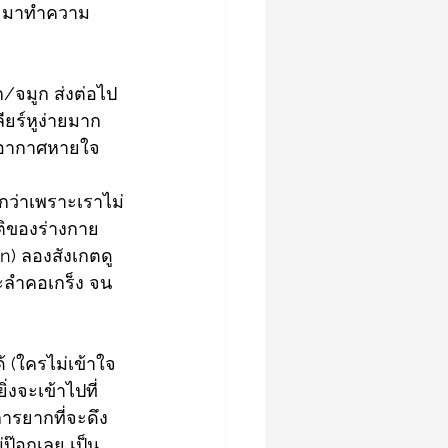
็นๆ มาทำความ
ก/จมูก ส่งต่อไป
ียร์หูง่ายมาก
ูดอากาศหายใจ
กว่าเพราะเราไม่
ติของร่างกาย 
n) ลองสังเกตดู 
และลำคอเกร็ง จน
้ (ใครไม่เข้าใจ
่งจะเข้าไปที่
การยากที่จะดึง
่ป๊อกเลย เป็น