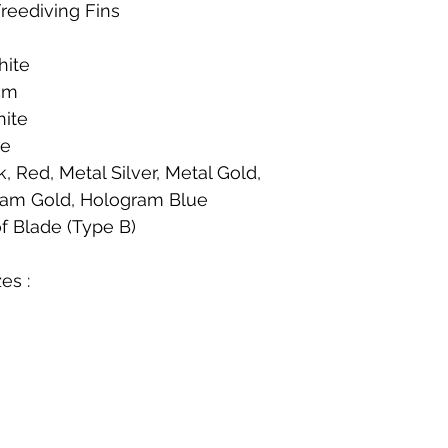
reediving Fins
hite
cm
hite
te
, Red, Metal Silver, Metal Gold,
ram Gold, Hologram Blue
of Blade (Type B)
es :